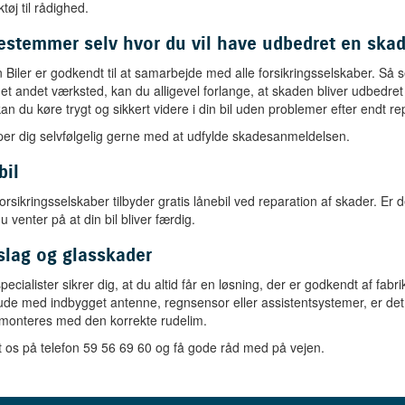
tøj til rådighed.
estemmer selv hvor du vil have udbedret en ska
Biler er godkendt til at samarbejde med alle forsikringsselskaber. Så s
 et andet værksted, kan du alligevel forlange, at skaden bliver udbedret
n du køre trygt og sikkert videre i din bil uden problemer efter endt re
per dig selvfølgelig gerne med at udfylde skadesanmeldelsen.
bil
orsikringsselskaber tilbyder gratis lånebil ved reparation af skader. Er d
 venter på at din bil bliver færdig.
slag og glasskader
pecialister sikrer dig, at du altid får en løsning, der er godkendt af fabr
ude med indbygget antenne, regnsensor eller assistentsystemer, er det v
 monteres med den korrekte rudelim.
 os på telefon 59 56 69 60 og få gode råd med på vejen.