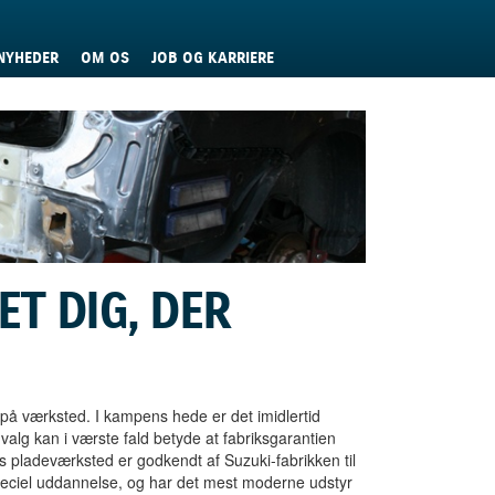
NYHEDER
OM OS
JOB OG KARRIERE
ET DIG, DER
l på værksted. I kampens hede er det imidlertid
 valg kan i værste fald betyde at fabriksgarantien
rs pladeværksted er godkendt af Suzuki-fabrikken til
peciel uddannelse, og har det mest moderne udstyr