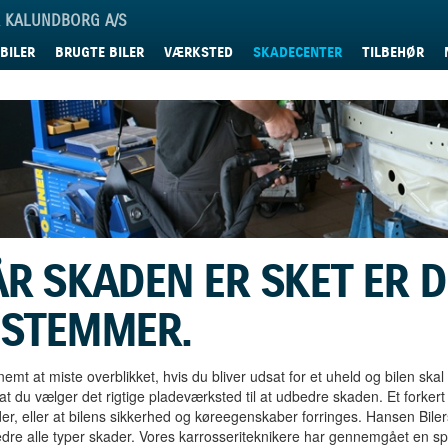
R KALUNDBORG A/S
BILER
BRUGTE BILER
VÆRKSTED
SKADECENTER
TILBEHØR
R SKADEN ER SKET ER D
ESTEMMER.
nemt at miste overblikket, hvis du bliver udsat for et uheld og bilen ska
, at du vælger det rigtige pladeværksted til at udbedre skaden. Et forkert
der, eller at bilens sikkerhed og køreegenskaber forringes. Hansen Bile
dre alle typer skader. Vores karrosseriteknikere har gennemgået en s