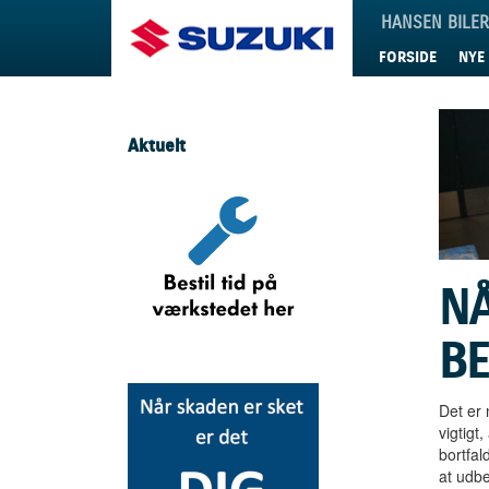
Suzuki
HANSEN BILE
FORSIDE
NYE 
Aktuelt
NÅ
B
Det er 
vigtigt
bortfal
at udbe