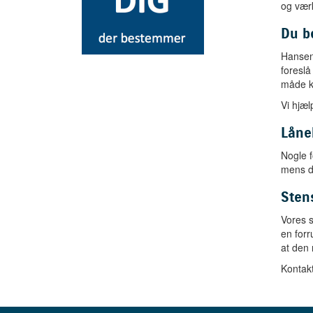
og værk
Du b
Hansen 
foreslå
måde ka
Vi hjæl
Låne
Nogle f
mens du
Sten
Vores s
en forr
at den
Kontakt