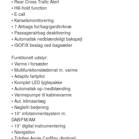
• Rear Cross Trafic Alert
• Hill-hold function
• E-call
• Kørselsmonitorering
• 7 Airbags for/bag/gardin/knæ
• Passagerairbag deaktivering
• Automatisk nedblændeligt bakspejl
• ISOFIX beslag ved bagsæder
Funktionelt udstyr:
• Varme i forsæder
• Multifunktionslæderrat m. varme
• Adaptiv fartpilot
• Komplet LED lygtepakke
• Automatisk op-/nedblænding
• Varmepumpe til kabinevarme
• Aut. klimaanlæg
• Nøglefri betjening
• 10” infotainmentsystem m.
DAB/FM/AM
• 10” digital instrumentering
• Navigation
• Trådløs Apple CarPlay /Android