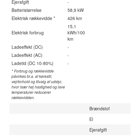
Ejerafgift
-
Batteristørrelse
58,9 kW
Elektrisk rækkevidde *
426 km
15,1
Elektrisk forbrug
kWh/100
km
Ladeeffekt (DC)
-
Ladeeffekt (AC)
-
Ladetid (DC 10-80%)
-
* Forbrug og rækkevidde
påvirkes bl.a. af kørestil,
vejrforhold og tilvalg af udstyr,
hvor især høj hastighed og lave
temperaturer reducerer
rækkevidden.
Brændstof
El
Ejerafgift